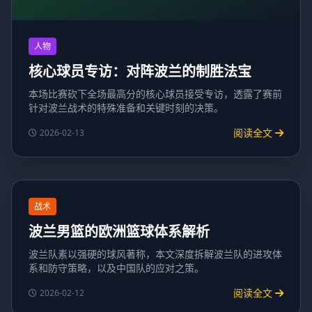
人物
核心球员专访：对阵波兰的制胜法宝
本场比赛砍下全场最高分的核心球员接受专访，透露了赛前
针对波兰战术的特殊准备和关键时刻的决策。
阅读全文
2026-02-13
战术
波兰男篮的欧洲篮球体系解析
波兰队素以强硬的球风著称，本文深度拆解波兰队的进攻体
系和防守策略，以及中国队的应对之策。
阅读全文
2026-02-12