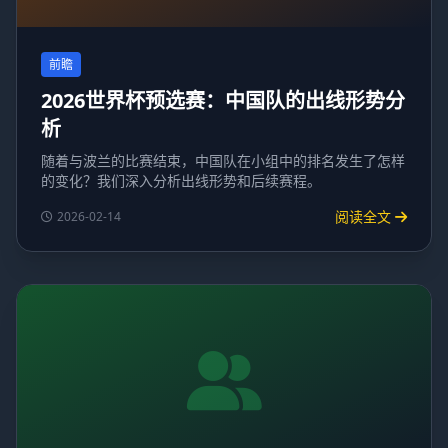
前瞻
2026世界杯预选赛：中国队的出线形势分
析
随着与波兰的比赛结束，中国队在小组中的排名发生了怎样
的变化？我们深入分析出线形势和后续赛程。
阅读全文
2026-02-14