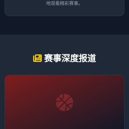
地观看精彩赛事。
赛事深度报道